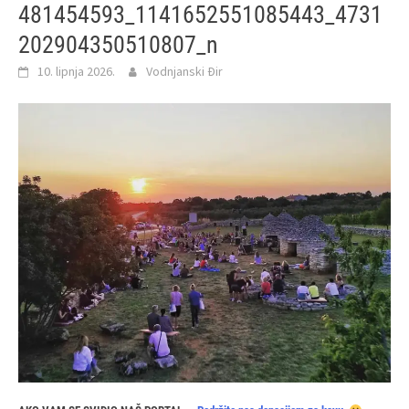
481454593_1141652551085443_4731
202904350510807_n
10. lipnja 2026.
Vodnjanski Đir