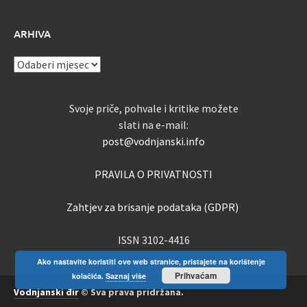
ARHIVA
ARHIVA
Svoje priče, pohvale i kritike možete
slati na e-mail:
post@vodnjanski.info
PRAVILA O PRIVATNOSTI
Zahtjev za brisanje podataka (GDPR)
ISSN 3102-4416
Ako nastavite koristiti ove web stranice, pristajete na korištenje
Prihvaćam
kolačića.
Saznaj više
Vodnjanski đir
© Sva prava pridržana.