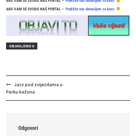
AKO VAM SE SVIDIO NAŠ PORTAL –
Podržite nas donacijom za kavu
AKO VAM SE SVIDIO NAŠ PORTAL –
Podržite nas donacijom za kavu
OBJAVLJENO U
Navigacija
Jazz pod zvijezdama u
objava
Parku kažuna
Odgovori