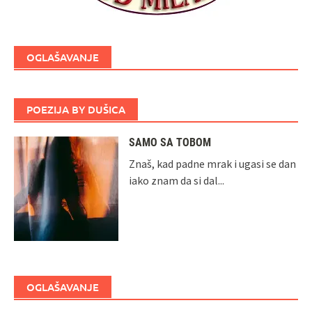
OGLAŠAVANJE
POEZIJA BY DUŠICA
SAMO SA TOBOM
Znaš, kad padne mrak i ugasi se dan
iako znam da si dal...
OGLAŠAVANJE