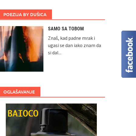
POEZIJA BY DUŠICA
SAMO SA TOBOM
Znaš, kad padne mrak i
ugasi se dan iako znam da
si dal...
OGLAŠAVANJE