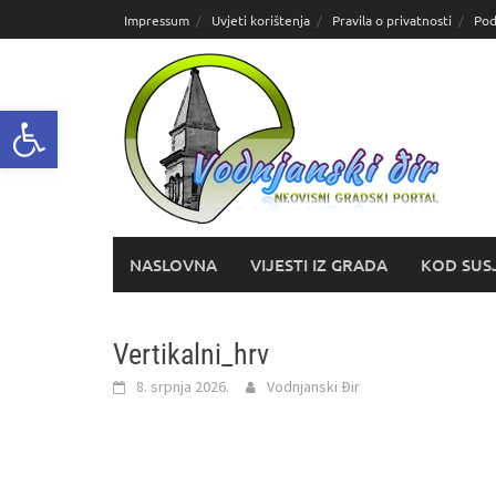
Skoči
Impressum
Uvjeti korištenja
Pravila o privatnosti
Pod
do
sadržaja
Open toolbar
NASLOVNA
VIJESTI IZ GRADA
KOD SUS
Vertikalni_hrv
8. srpnja 2026.
Vodnjanski Đir