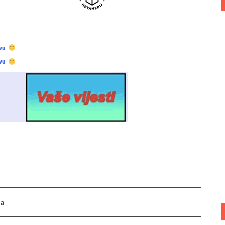
vu
vu
ja