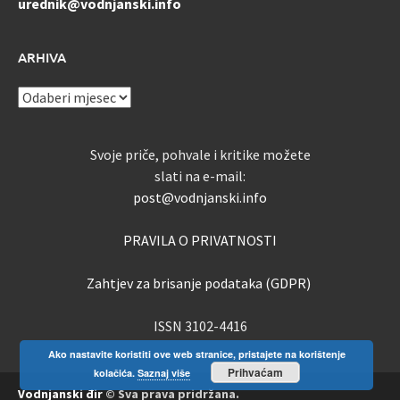
urednik@vodnjanski.info
ARHIVA
ARHIVA
Svoje priče, pohvale i kritike možete
slati na e-mail:
post@vodnjanski.info
PRAVILA O PRIVATNOSTI
Zahtjev za brisanje podataka (GDPR)
ISSN 3102-4416
Ako nastavite koristiti ove web stranice, pristajete na korištenje
Prihvaćam
kolačića.
Saznaj više
Vodnjanski đir
© Sva prava pridržana.