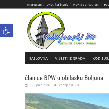
Skoči
Impressum
Uvjeti korištenja
Pravila o privatnosti
Pod
do
sadržaja
Open toolbar
NASLOVNA
VIJESTI IZ GRADA
KOD SUS
članice BPW u obilasku Boljuna
20. lipnja 2026.
Vodnjanski Đir