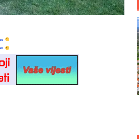
vu
vu