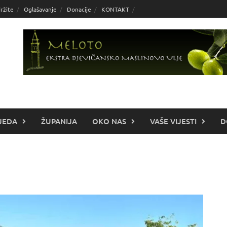
ržite
Oglašavanje
Donacije
KONTAKT
JEDA
ŽUPANIJA
OKO NAS
VAŠE VIJESTI
D