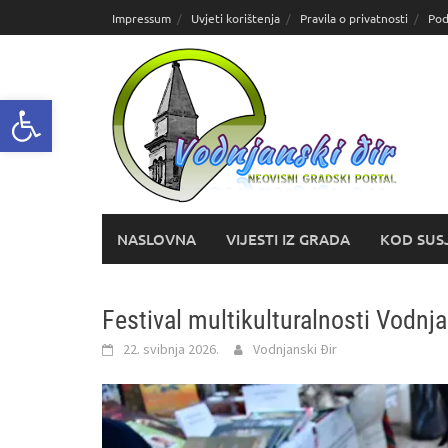
Skoči
Impressum
Uvjeti korištenja
Pravila o privatnosti
Pod
do
sadržaja
Open toolbar
NASLOVNA
VIJESTI IZ GRADA
KOD SUS
Festival multikulturalnosti Vodnj
22. svibnja 2026.
Vodnjanski Đir