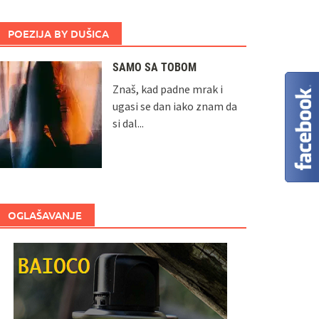
POEZIJA BY DUŠICA
SAMO SA TOBOM
Znaš, kad padne mrak i
ugasi se dan iako znam da
si dal...
OGLAŠAVANJE