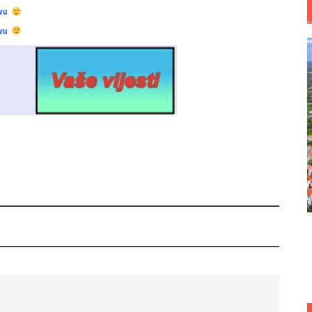
vu
vu