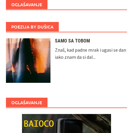
OGLAŠAVANJE
POEZIJA BY DUŠICA
SAMO SA TOBOM
Znaš, kad padne mrak i ugasi se dan
iako znam da si dal...
OGLAŠAVANJE