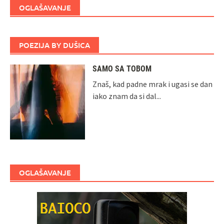
OGLAŠAVANJE
POEZIJA BY DUŠICA
SAMO SA TOBOM
Znaš, kad padne mrak i ugasi se dan
iako znam da si dal...
OGLAŠAVANJE