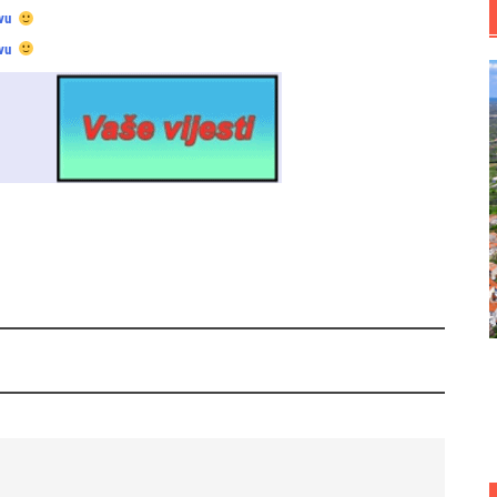
vu
vu