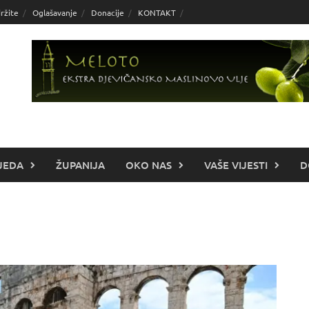
ržite
Oglašavanje
Donacije
KONTAKT
JEDA
ŽUPANIJA
OKO NAS
VAŠE VIJESTI
D