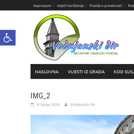
Skoči
Impressum
Uvjeti korištenja
Pravila o privatnosti
Pod
do
sadržaja
Open toolbar
NASLOVNA
VIJESTI IZ GRADA
KOD SUS
IMG_2
6. lipnja 2026.
Vodnjanski Đir