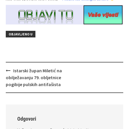
OBJAVLJENO U
Navigacija
Istarski župan Miletić na
objava
obilježavanju 79. obljetnice
pogibije pulskih antifašista
Odgovori