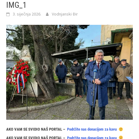
IMG_1
3. siječnja 2026.
Vodnjanski Đir
AKO VAM SE SVIDIO NAŠ PORTAL –
Podržite nas donacijom za kavu
AKO VAM SE SVIDIO NAŠ PORTAL –
Podržite nas donacijom za kavu