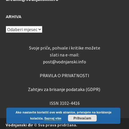
ARHIVA
ARHIVA
Svoje priče, pohvale i kritike možete
slati na e-mail:
post@vodnjanski.info
PRAVILA O PRIVATNOSTI
Zahtjev za brisanje podataka (GDPR)
ISSN 3102-4416
Ako nastavite koristiti ove web stranice, pristajete na korištenje
Prihvaćam
kolačića.
Saznaj više
Vodnjanski đir
© Sva prava pridržana.