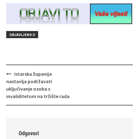
OBJAVLJENO U
Navigacija
Istarska županija
objava
nastavlja podržavati
uključivanje osoba s
invaliditetom na tržište rada
Odgovori