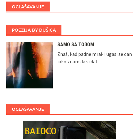
OGLAŠAVANJE
POEZIJA BY DUŠICA
SAMO SA TOBOM
Znaš, kad padne mrak i ugasi se dan
iako znam da si dal...
OGLAŠAVANJE