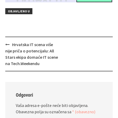
OBJAVLJENO U
Navigacija
Hrvatska IT scena više
objava
nije priča o potencijalu: All
Stars ekipa domaće IT scene
na Tech.Weekendu
Odgovori
Vaša adresa e-pošte neće biti objavljena.
Obavezna polja su označena sa
* (obavezno)