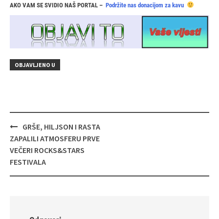
AKO VAM SE SVIDIO NAŠ PORTAL –
Podržite nas donacijom za kavu
OBJAVLJENO U
Navigacija
GRŠE, HILJSON I RASTA
objava
ZAPALILI ATMOSFERU PRVE
VEČERI ROCKS&STARS
FESTIVALA