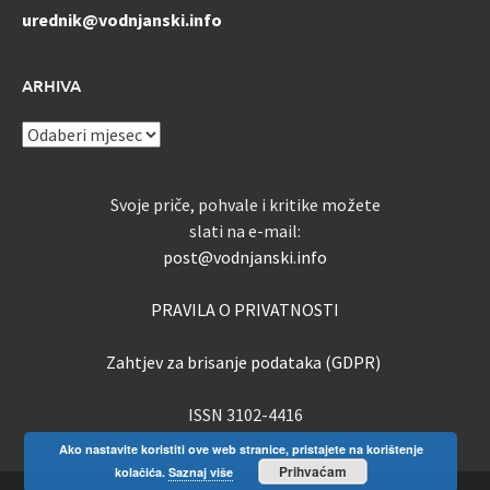
urednik@vodnjanski.info
ARHIVA
ARHIVA
Svoje priče, pohvale i kritike možete
slati na e-mail:
post@vodnjanski.info
PRAVILA O PRIVATNOSTI
Zahtjev za brisanje podataka (GDPR)
ISSN 3102-4416
Ako nastavite koristiti ove web stranice, pristajete na korištenje
Prihvaćam
kolačića.
Saznaj više