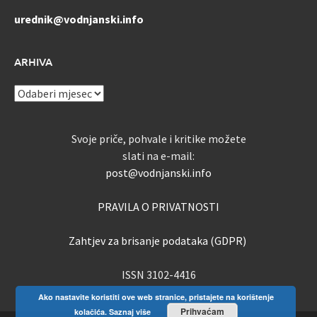
urednik@vodnjanski.info
ARHIVA
ARHIVA
Svoje priče, pohvale i kritike možete
slati na e-mail:
post@vodnjanski.info
PRAVILA O PRIVATNOSTI
Zahtjev za brisanje podataka (GDPR)
ISSN 3102-4416
Ako nastavite koristiti ove web stranice, pristajete na korištenje
Prihvaćam
kolačića.
Saznaj više