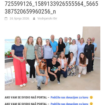
725599126_1589133926555564_5665
387520659960256_n
16. lipnja 2026.
Vodnjanski Đir
AKO VAM SE SVIDIO NAŠ PORTAL –
Podržite nas donacijom za kavu
AKO VAM SE SVIDIO NAŠ PORTAL –
Podržite nas donacijom za kavu