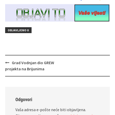
OBJAVLJENO U
Navigacija
Grad Vodnjan dio GREW
objava
projekta na Brijunima
Odgovori
Vaša adresa e-pošte neće biti objavljena.