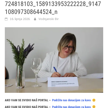
724818103_1589133953222228_9147
108097308644524_n
16. lipnja 2026.
Vodnjanski Đir
AKO VAM SE SVIDIO NAŠ PORTAL –
Podržite nas donacijom za kavu
AKO VAM SE SVIDIO NAŠ PORTAL –
Podržite nas donacijom za kavu