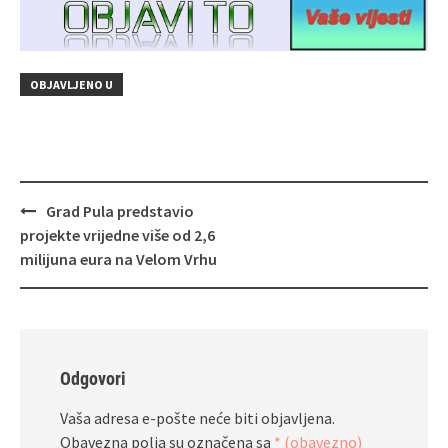
OBJAVLJENO U
Navigacija
Grad Pula predstavio
objava
projekte vrijedne više od 2,6
milijuna eura na Velom Vrhu
Odgovori
Vaša adresa e-pošte neće biti objavljena.
Obavezna polja su označena sa
* (obavezno)