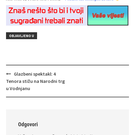
OBJAVLJENO U
Navigacija
Glazbeni spektakl: 4
objava
Tenora stižu na Narodni trg
u Vodnjanu
Odgovori