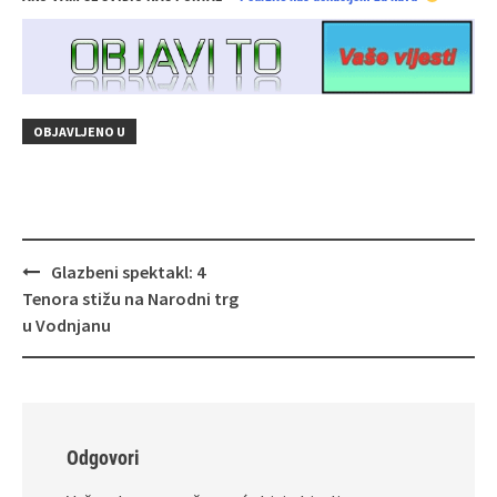
OBJAVLJENO U
Navigacija
Glazbeni spektakl: 4
objava
Tenora stižu na Narodni trg
u Vodnjanu
Odgovori