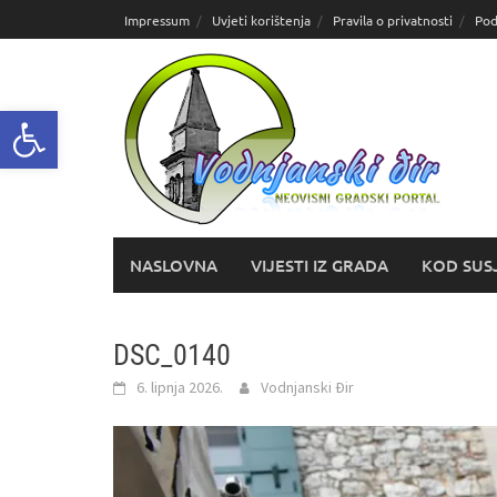
Skoči
Impressum
Uvjeti korištenja
Pravila o privatnosti
Pod
do
sadržaja
Open toolbar
NASLOVNA
VIJESTI IZ GRADA
KOD SUS
DSC_0140
6. lipnja 2026.
Vodnjanski Đir