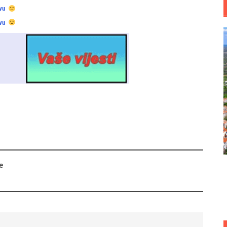
vu
vu
e