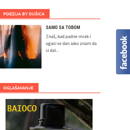
POEZIJA BY DUŠICA
SAMO SA TOBOM
Znaš, kad padne mrak i
ugasi se dan iako znam da
si dal...
OGLAŠAVANJE