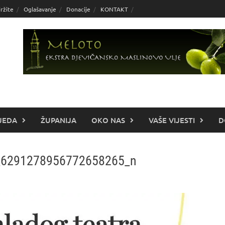
ržite
Oglašavanje
Donacije
KONTAKT
JEDA
ŽUPANIJA
OKO NAS
VAŠE VIJESTI
D
_6291278956772658265_n