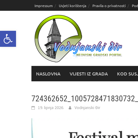
Skoči
Impressum
Uvjeti korištenja
Pravila o privatnosti
Pod
do
sadržaja
Open toolbar
NASLOVNA
VIJESTI IZ GRADA
KOD SUS
724362652_1005728471830732
19. lipnja 2026.
Vodnjanski Đir