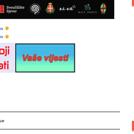
vu
vu
ve