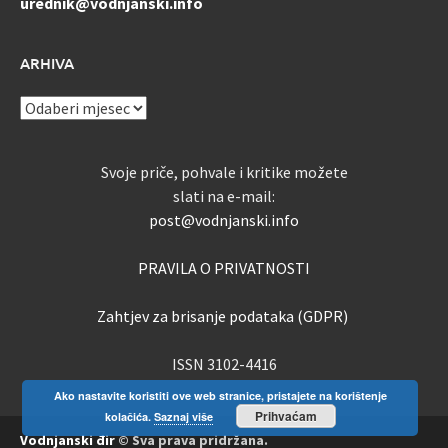
urednik@vodnjanski.info
ARHIVA
ARHIVA
Svoje priče, pohvale i kritike možete
slati na e-mail:
post@vodnjanski.info
PRAVILA O PRIVATNOSTI
Zahtjev za brisanje podataka (GDPR)
ISSN 3102-4416
Ako nastavite koristiti ove web stranice, pristajete na korištenje
Prihvaćam
kolačića.
Saznaj više
Vodnjanski đir
© Sva prava pridržana.