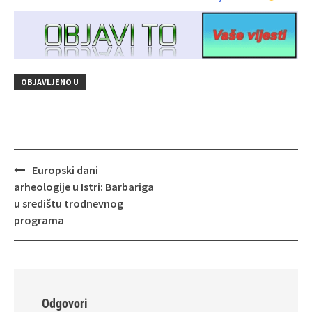
OBJAVLJENO U
Navigacija
Europski dani
objava
arheologije u Istri: Barbariga
u središtu trodnevnog
programa
Odgovori