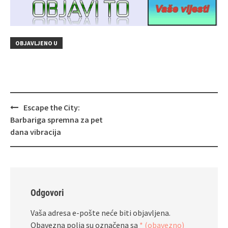
OBJAVLJENO U
Navigacija
Escape the City:
objava
Barbariga spremna za pet
dana vibracija
Odgovori
Vaša adresa e-pošte neće biti objavljena.
Obavezna polja su označena sa
* (obavezno)