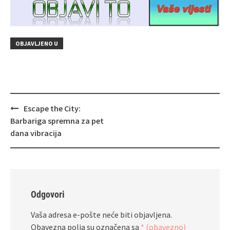
OBJAVLJENO U
Navigacija
Escape the City:
objava
Barbariga spremna za pet
dana vibracija
Odgovori
Vaša adresa e-pošte neće biti objavljena.
Obavezna polja su označena sa
* (obavezno)