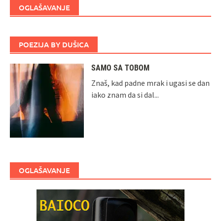
OGLAŠAVANJE
POEZIJA BY DUŠICA
SAMO SA TOBOM
Znaš, kad padne mrak i ugasi se dan
iako znam da si dal...
OGLAŠAVANJE