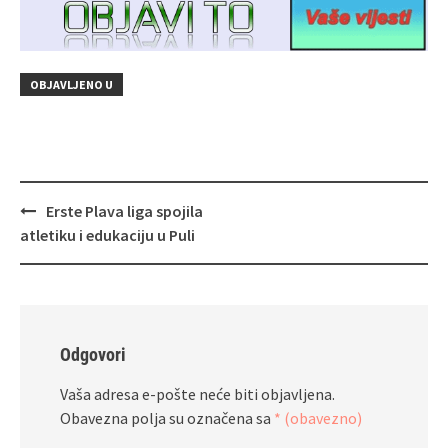
OBJAVLJENO U
Navigacija
Erste Plava liga spojila
objava
atletiku i edukaciju u Puli
Odgovori
Vaša adresa e-pošte neće biti objavljena.
Obavezna polja su označena sa
* (obavezno)