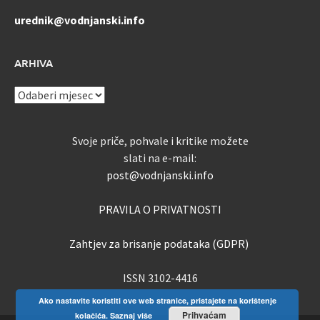
urednik@vodnjanski.info
ARHIVA
ARHIVA
Svoje priče, pohvale i kritike možete
slati na e-mail:
post@vodnjanski.info
PRAVILA O PRIVATNOSTI
Zahtjev za brisanje podataka (GDPR)
ISSN 3102-4416
Ako nastavite koristiti ove web stranice, pristajete na korištenje
Prihvaćam
kolačića.
Saznaj više