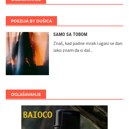
POEZIJA BY DUŠICA
SAMO SA TOBOM
Znaš, kad padne mrak i ugasi se dan
iako znam da si dal...
OGLAŠAVANJE