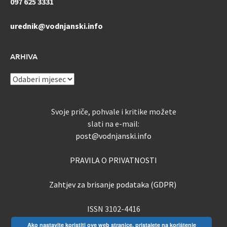
097 625 3331
urednik@vodnjanski.info
ARHIVA
ARHIVA
Svoje priče, pohvale i kritike možete
slati na e-mail:
post@vodnjanski.info
PRAVILA O PRIVATNOSTI
Zahtjev za brisanje podataka (GDPR)
ISSN 3102-4416
Ako nastavite koristiti ove web stranice, pristajete na korištenje