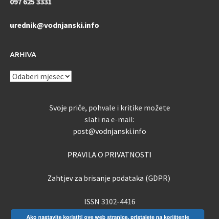
097 625 3331
urednik@vodnjanski.info
ARHIVA
ARHIVA
Svoje priče, pohvale i kritike možete
slati na e-mail:
post@vodnjanski.info
PRAVILA O PRIVATNOSTI
Zahtjev za brisanje podataka (GDPR)
ISSN 3102-4416
Ako nastavite koristiti ove web stranice, pristajete na korištenje