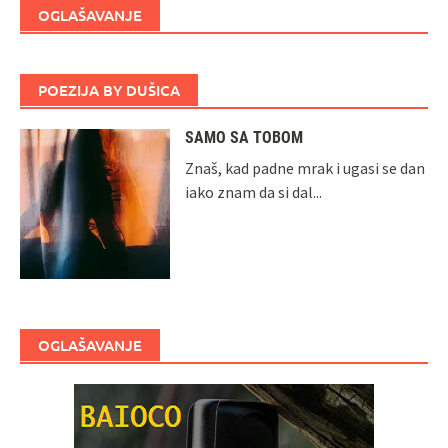
OGLAŠAVANJE
POEZIJA BY DUŠICA
SAMO SA TOBOM
Znaš, kad padne mrak i ugasi se dan
iako znam da si dal...
OGLAŠAVANJE