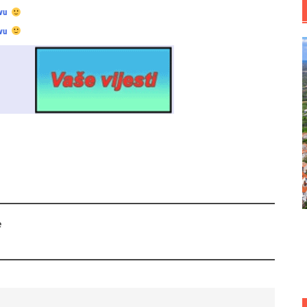
vu
vu
e