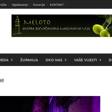
ržite
Oglašavanje
Donacije
KONTAKT
JEDA
ŽUPANIJA
OKO NAS
VAŠE VIJESTI
D
ae