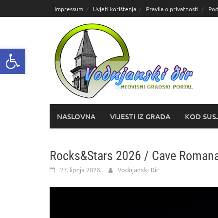
Skoči
Impressum
Uvjeti korištenja
Pravila o privatnosti
Pod
do
sadržaja
Open toolbar
NASLOVNA
VIJESTI IZ GRADA
KOD SUS
Rocks&Stars 2026 / Cave Roman
27. lipnja 2026.
Vodnjanski Đir