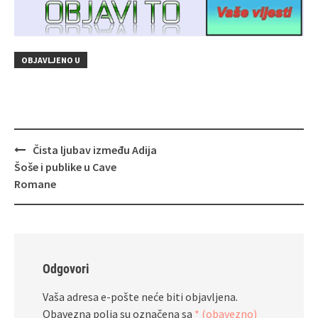
OBJAVLJENO U
Navigacija
Čista ljubav između Adija
objava
Šoše i publike u Cave
Romane
Odgovori
Vaša adresa e-pošte neće biti objavljena.
Obavezna polja su označena sa
* (obavezno)