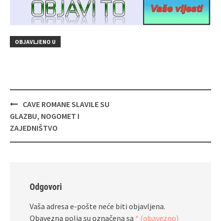
OBJAVLJENO U
Navigacija
CAVE ROMANE SLAVILE SU
objava
GLAZBU, NOGOMET I
ZAJEDNIŠTVO
Odgovori
Vaša adresa e-pošte neće biti objavljena.
Obavezna polja su označena sa
* (obavezno)