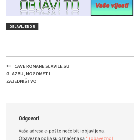
OBJAVLJENO U
Navigacija
CAVE ROMANE SLAVILE SU
objava
GLAZBU, NOGOMET I
ZAJEDNIŠTVO
Odgovori
Vaša adresa e-pošte neće biti objavljena.
Obavezna polja su označena sa
* (obavezno)