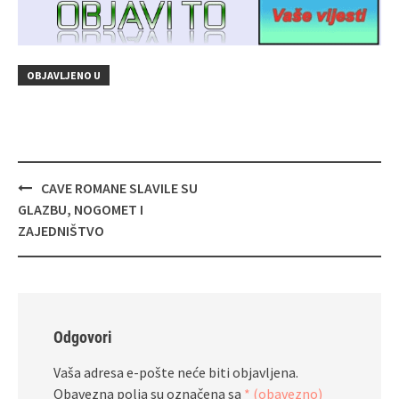
OBJAVLJENO U
Navigacija
CAVE ROMANE SLAVILE SU
objava
GLAZBU, NOGOMET I
ZAJEDNIŠTVO
Odgovori
Vaša adresa e-pošte neće biti objavljena.
Obavezna polja su označena sa
* (obavezno)