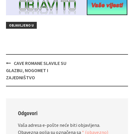
OBJAVLJENO U
Navigacija
CAVE ROMANE SLAVILE SU
objava
GLAZBU, NOGOMET I
ZAJEDNIŠTVO
Odgovori
Vaša adresa e-pošte neće biti objavljena.
Obavezna polja su označena sa
* (obavezno)