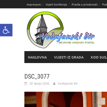
Skoči
Impressum
Uvjeti korištenja
Pravila o privatnosti
Pod
do
sadržaja
Open toolbar
NASLOVNA
VIJESTI IZ GRADA
KOD SUS
DSC_3077
28. lipnja 2026.
Vodnjanski Đir