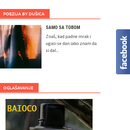
POEZIJA BY DUŠICA
SAMO SA TOBOM
Znaš, kad padne mrak i
ugasi se dan iako znam da
si dal...
OGLAŠAVANJE