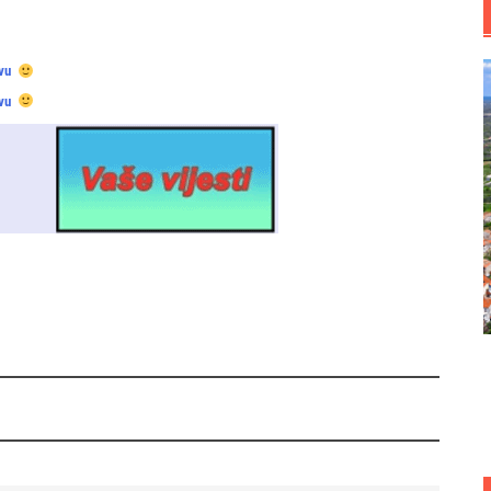
vu
vu