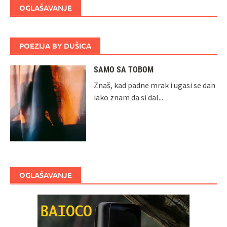
OGLAŠAVANJE
POEZIJA BY DUŠICA
SAMO SA TOBOM
Znaš, kad padne mrak i ugasi se dan
iako znam da si dal...
OGLAŠAVANJE