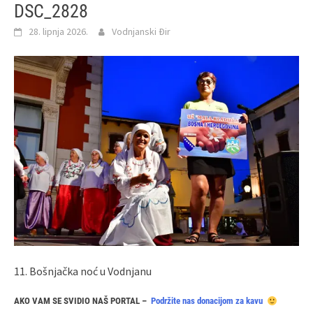
DSC_2828
28. lipnja 2026.
Vodnjanski Đir
11. Bošnjačka noć u Vodnjanu
AKO VAM SE SVIDIO NAŠ PORTAL –
Podržite nas donacijom za kavu