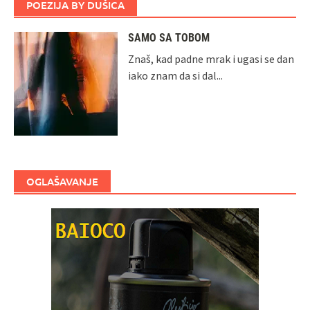
POEZIJA BY DUŠICA
SAMO SA TOBOM
Znaš, kad padne mrak i ugasi se dan
iako znam da si dal...
OGLAŠAVANJE