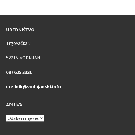
UREDNIŠTVO
Trgovačka 8
52215 VODNJAN
097 625 3331
urednik@vodnjanski.info
ARHIVA
ARHIVA