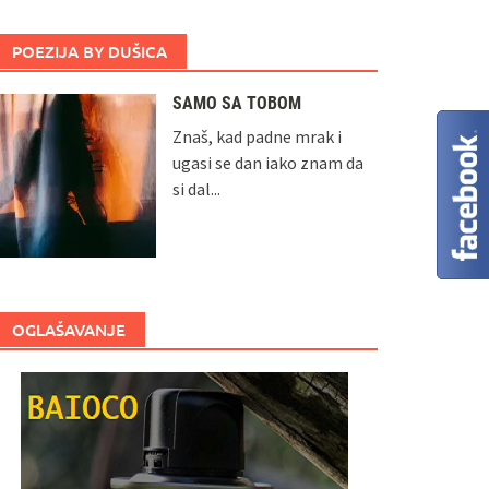
POEZIJA BY DUŠICA
SAMO SA TOBOM
Znaš, kad padne mrak i
ugasi se dan iako znam da
si dal...
OGLAŠAVANJE