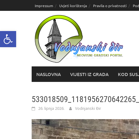
Skoči
Impressum
Uvjeti korištenja
Pravila o privatnosti
Pod
do
sadržaja
Open toolbar
NASLOVNA
VIJESTI IZ GRADA
KOD SUS
533018509_1181956270642265
26. lipnja 2026.
Vodnjanski Đir