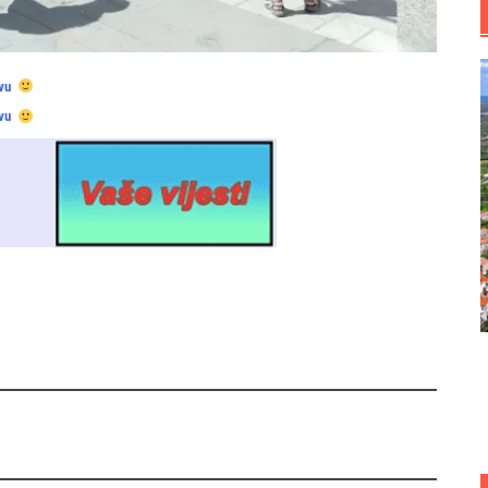
vu
vu