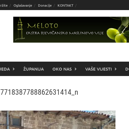
ržite
Oglašavanje
Donacije
KONTAKT
JEDA
ŽUPANIJA
OKO NAS
VAŠE VIJESTI
D
_7718387788862631414_n