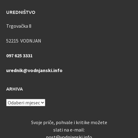
UREDNIŠTVO
Trgovačka 8
52215 VODNJAN
097 625 3331
urednik@vodnjanski.info
ARHIVA
ARHIVA
Svoje priče, pohvale i kritike možete
slati na e-mail:
post@vodnjanski.info