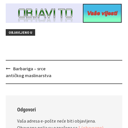
OBJAVLJENO U
Navigacija
Barbariga – srce
objava
antičkog maslinarstva
Odgovori
Vaša adresa e-pošte neće biti objavljena.
Obavezna polja su označena sa
* (obavezno)