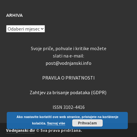
ARHIVA
ARHIVA
Svoje priče, pohvale i kritike možete
slati na e-mail:
post@vodnjanski.info
PRAVILA O PRIVATNOSTI
Zahtjev za brisanje podataka (GDPR)
ISSN 3102-4416
Ako nastavite koristiti ove web stranice, pristajete na korištenje
Prihvaćam
kolačića.
Saznaj više
Vodnjanski đir
© Sva prava pridržana.