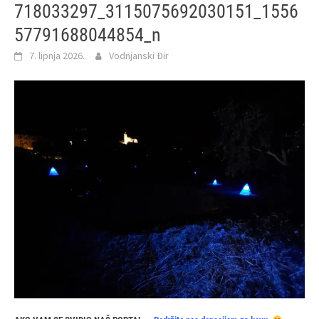
718033297_3115075692030151_1556
57791688044854_n
7. lipnja 2026.
Vodnjanski Đir