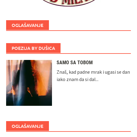
OGLAŠAVANJE
POEZIJA BY DUŠICA
SAMO SA TOBOM
Znaš, kad padne mrak i ugasi se dan
iako znam da si dal...
OGLAŠAVANJE