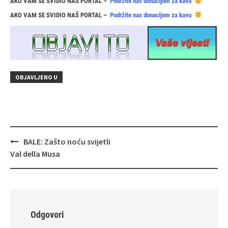
AKO VAM SE SVIDIO NAŠ PORTAL –
Podržite nas donacijom za kavu
AKO VAM SE SVIDIO NAŠ PORTAL –
Podržite nas donacijom za kavu
OBJAVLJENO U
Navigacija
BALE: Zašto noću svijetli
objava
Val della Musa
Odgovori