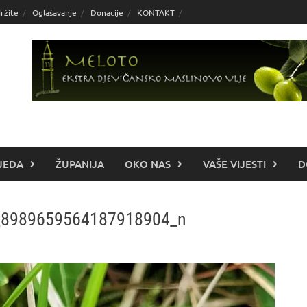
ržite
Oglašavanje
Donacije
KONTAKT
JEDA
ŽUPANIJA
OKO NAS
VAŠE VIJESTI
D
_8989659564187918904_n