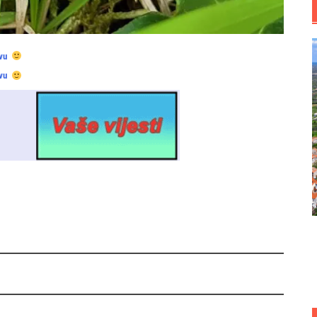
vu
vu