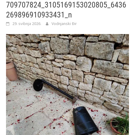
709707824_3105169153020805_6436
269896910933431_n
29. svibnja 2026.
Vodnjanski Đir