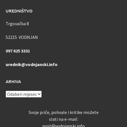
UREDNIŠTVO
Trgovačka 8
52215 VODNJAN
097 625 3331
urednik@vodnjanski.info
ARHIVA
ARHIVA
Svoje priče, pohvale i kritike možete
slati na e-mail:
post@vodnjanski.info