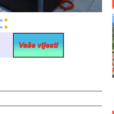
vu
vu