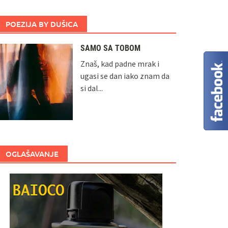
POEZIJA BY DUŠICA
SAMO SA TOBOM
Znaš, kad padne mrak i
ugasi se dan iako znam da
si dal...
OGLAŠAVANJE