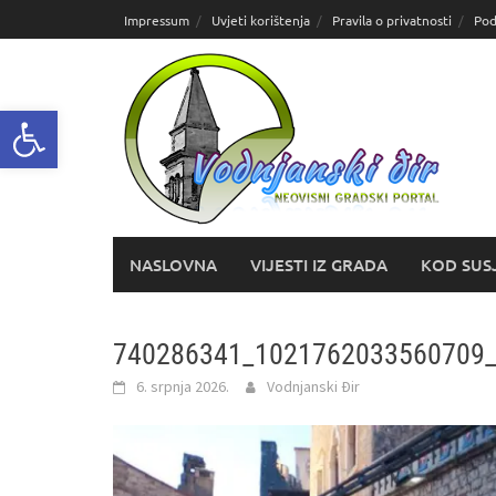
Skoči
Impressum
Uvjeti korištenja
Pravila o privatnosti
Pod
do
sadržaja
Open toolbar
NASLOVNA
VIJESTI IZ GRADA
KOD SUS
740286341_1021762033560709
6. srpnja 2026.
Vodnjanski Đir