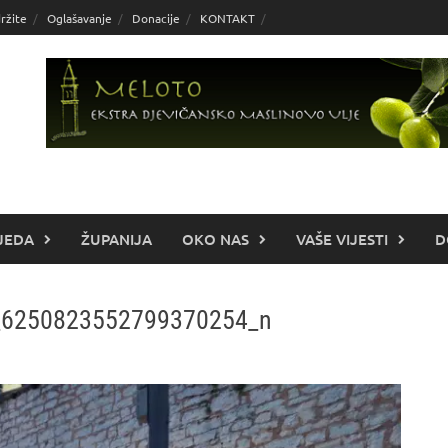
ržite
Oglašavanje
Donacije
KONTAKT
JEDA
ŽUPANIJA
OKO NAS
VAŠE VIJESTI
D
_6250823552799370254_n