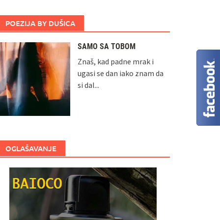
POEZIJA BY DUŠICA
SAMO SA TOBOM
Znaš, kad padne mrak i
ugasi se dan iako znam da
si dal...
OGLAŠAVANJE