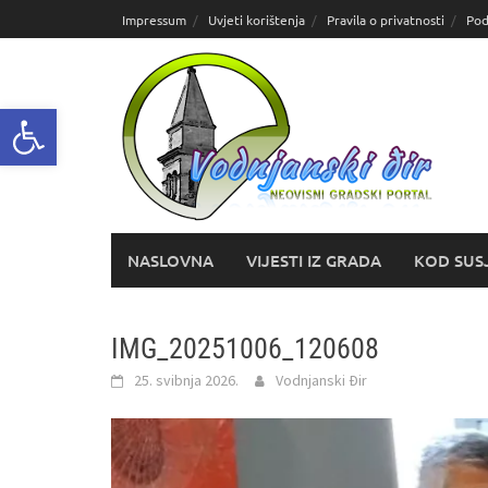
Skoči
Impressum
Uvjeti korištenja
Pravila o privatnosti
Pod
do
sadržaja
Open toolbar
NASLOVNA
VIJESTI IZ GRADA
KOD SUS
IMG_20251006_120608
25. svibnja 2026.
Vodnjanski Đir