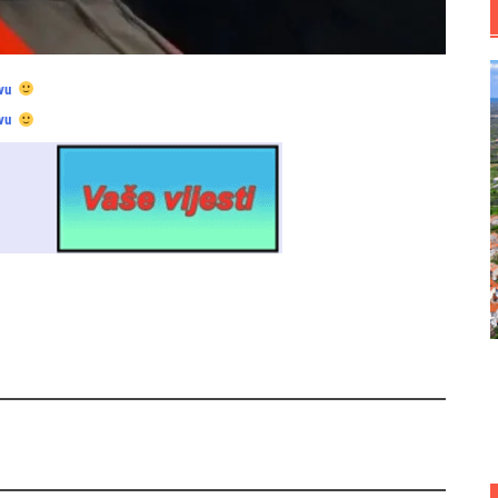
vu
vu