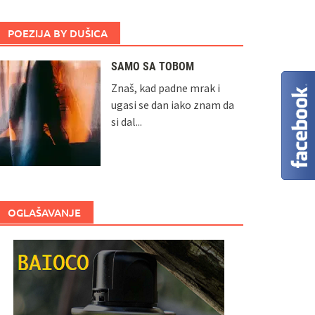
POEZIJA BY DUŠICA
SAMO SA TOBOM
Znaš, kad padne mrak i
ugasi se dan iako znam da
si dal...
OGLAŠAVANJE