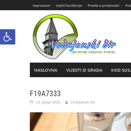
Skoči
Impressum
Uvjeti korištenja
Pravila o privatnosti
Pod
do
sadržaja
Open toolbar
NASLOVNA
VIJESTI IZ GRADA
KOD SUS
F19A7333
18. lipnja 2026.
Vodnjanski Đir