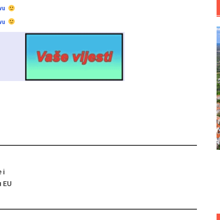
vu
vu
 i
u EU