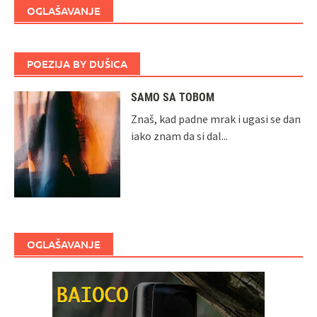
OGLAŠAVANJE
POEZIJA BY DUŠICA
SAMO SA TOBOM
Znaš, kad padne mrak i ugasi se dan
iako znam da si dal...
OGLAŠAVANJE