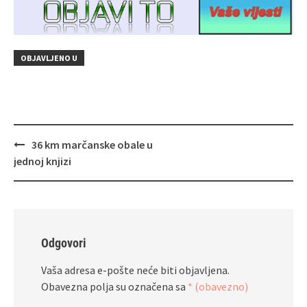
OBJAVLJENO U
Navigacija
36 km marčanske obale u
objava
jednoj knjizi
Odgovori
Vaša adresa e-pošte neće biti objavljena.
Obavezna polja su označena sa
* (obavezno)