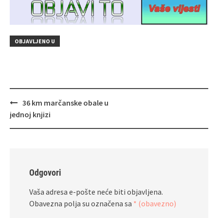
OBJAVLJENO U
Navigacija
36 km marčanske obale u
objava
jednoj knjizi
Odgovori
Vaša adresa e-pošte neće biti objavljena.
Obavezna polja su označena sa
* (obavezno)