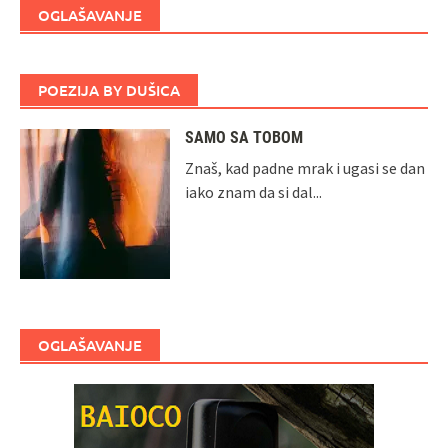
OGLAŠAVANJE
POEZIJA BY DUŠICA
SAMO SA TOBOM
Znaš, kad padne mrak i ugasi se dan
iako znam da si dal...
OGLAŠAVANJE